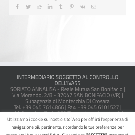
Facebook
Twitter
Reddit
LinkedIn
Tumblr
Pinterest
Vk
Email
INTERMEDIARIO SOGGETTO AL CONTROLLO
DELL’IVASS
SORIATO ANNALISA - Reale Mutua San Bonifacio |
Via Morando, 2/B - 37047 SAN BONIFACIO (VR) |
Subagenzia di Montecchia Di Crosara
Tel. +39 045 7614866 | Fax: +39 045 6101527 |
eMail: sanbonifacio.352@agenzie.realemutua.it |
PEC: sanbonifacio@pec.agentireale.it
Utilizziamo i cookie sul nostro sito Web per offrirti l'esperienza di
P.IVA: 02082580230 | Iscrizione RUI IVASS n.
navigazione più pertinente, ricordando le tue preferenze per
A000050665 |
Reclami
agevolare i tuoi accessi futuri. Cliccando su
"ACCETTA"
, acconsenti