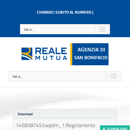
Salta
al
CHIAMACI SUBITO AL NUMERO |
contenuto
Vai a...
Vai a...
Download
1458587452wpdm_1.Regolamento
DOWNLOAD