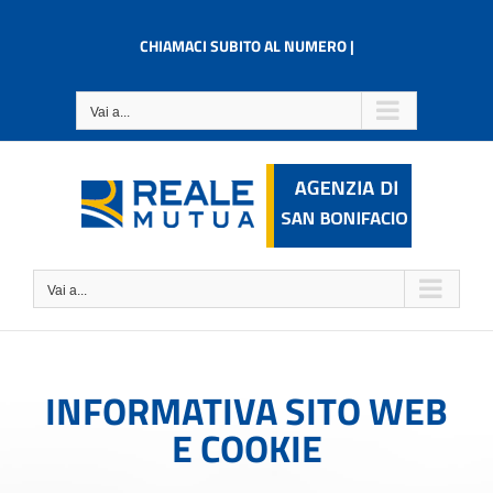
Salta
al
CHIAMACI SUBITO AL NUMERO |
contenuto
Vai a...
Vai a...
INFORMATIVA SITO WEB
E COOKIE