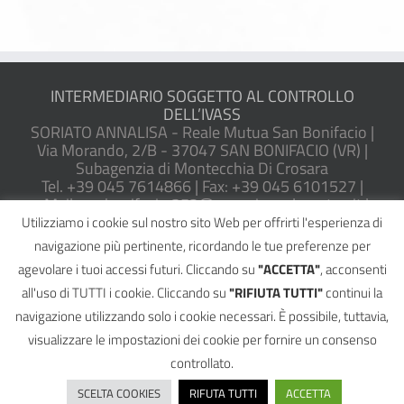
INTERMEDIARIO SOGGETTO AL CONTROLLO
DELL’IVASS
SORIATO ANNALISA - Reale Mutua San Bonifacio |
Via Morando, 2/B - 37047 SAN BONIFACIO (VR) |
Subagenzia di Montecchia Di Crosara
Tel. +39 045 7614866 | Fax: +39 045 6101527 |
eMail: sanbonifacio.352@agenzie.realemutua.it |
PEC: sanbonifacio@pec.agentireale.it
Utilizziamo i cookie sul nostro sito Web per offrirti l'esperienza di
P.IVA: 02082580230 | Iscrizione RUI IVASS n.
navigazione più pertinente, ricordando le tue preferenze per
A000050665 |
Reclami
agevolare i tuoi accessi futuri. Cliccando su
"ACCETTA"
, acconsenti
all'uso di TUTTI i cookie. Cliccando su
"RIFIUTA TUTTI"
continui la
navigazione utilizzando solo i cookie necessari. È possibile, tuttavia,
visualizzare le impostazioni dei cookie per fornire un consenso
©
2026 - All Rights Reserved |
Informativa Privacy
|
Cookie Policy
|
Reclami
|
Powered by
2000Net Srl
|
SmartWEB360° platform
controllato.
Facebook
Email
Telefono
SCELTA COOKIES
RIFUTA TUTTI
ACCETTA