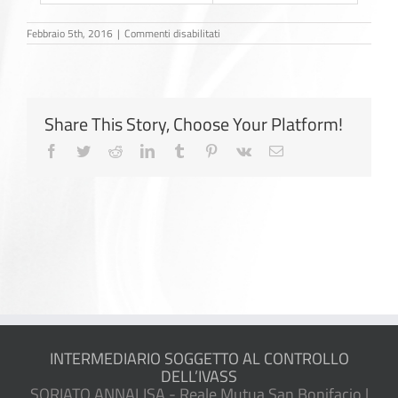
su
Febbraio 5th, 2016
|
Commenti disabilitati
VOIP-
CENTRALINO
Share This Story, Choose Your Platform!
Facebook
Twitter
Reddit
LinkedIn
Tumblr
Pinterest
Vk
Email
INTERMEDIARIO SOGGETTO AL CONTROLLO
DELL’IVASS
SORIATO ANNALISA - Reale Mutua San Bonifacio |