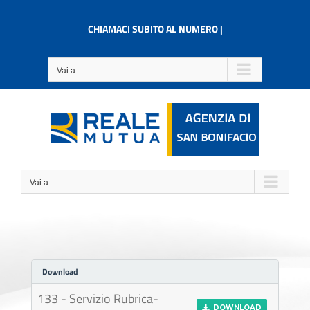
Salta
al
CHIAMACI SUBITO AL NUMERO |
contenuto
Vai a...
Vai a...
Download
133 - Servizio Rubrica-
DOWNLOAD