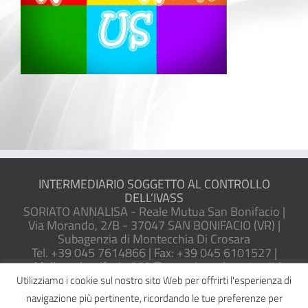
INTERMEDIARIO SOGGETTO AL CONTROLLO
DELL’IVASS
SORIATO ANNALISA - Reale Mutua San Bonifacio |
Via Morando, 2/B - 37047 SAN BONIFACIO (VR) |
Subagenzia di Montecchia Di Crosara
Tel. +39 045 7614866 | Fax: +39 045 6101527 |
eMail: sanbonifacio.352@agenzie.realemutua.it |
PEC: sanbonifacio@pec.agentireale.it
Utilizziamo i cookie sul nostro sito Web per offrirti l'esperienza di
P.IVA: 02082580230 | Iscrizione RUI IVASS n.
navigazione più pertinente, ricordando le tue preferenze per
A000050665 |
Reclami