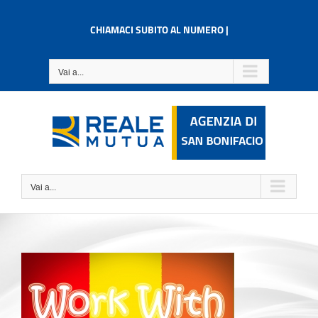
Salta
al
CHIAMACI SUBITO AL NUMERO |
contenuto
Vai a...
Vai a...