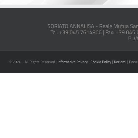
SORIATO ANNALISA - Reale Mutua San B
Tel. +39 045 7614866 | Fax: +39 045 
P.IV
©
2026 - All Rights Reserved |
Informativa Privacy
|
Cookie Policy
|
Reclami
| Powe