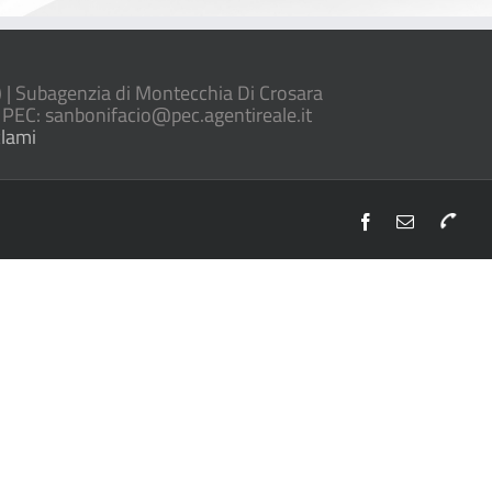
| Subagenzia di Montecchia Di Crosara
 PEC: sanbonifacio@pec.agentireale.it
lami
Facebook
Email
Telefon