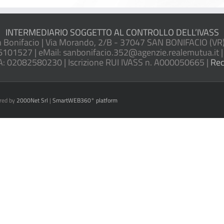
INTERMEDIARIO SOGGETTO AL CONTROLLO DELL’IVASS
onifacio | Via Morando, 2/B - 37047 SAN BONIFACIO (VR) 
6101527 | eMail: sanbonifacio.352@agenzie.realemutua.it |
A: 02082580230 | Iscrizione RUI IVASS n. A000050665 |
Rec
red by
2000Net Srl
|
SmartWEB360° platform