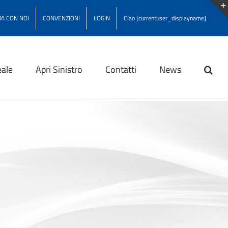
A CON NOI
CONVENZIONI
LOGIN
Ciao [currentuser_displayname]
ale
Apri Sinistro
Contatti
News